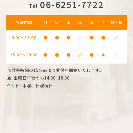
06-6251-7722
Tel.
診療時間
月
火
水
木
金
土
日・祝
9:00～13:00
●
●
●
／
●
●
／
15:00～19:00
●
●
●
／
●
▲
／
※診察時間の15分前より受付を開始いたします。
▲: 土曜日午後のみ14:00~18:00
休診日: 木曜、日曜祝日